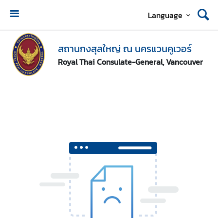
Language
ห
น้
สถานกงสุลใหญ่ ณ นครแวนคูเวอร์
า
Royal Thai Consulate-General, Vancouver
แ
ร
ก
ส
ถ
า
น
ก
ง
สุ
ล
ใ
ห