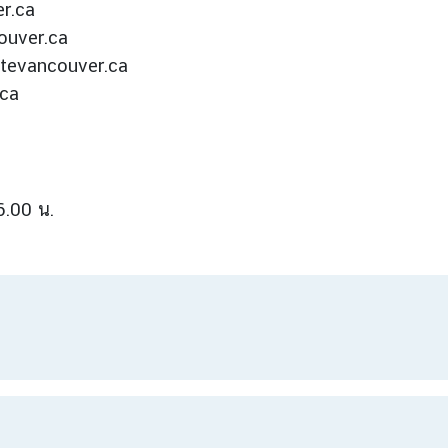
er.ca
couver.ca
atevancouver.ca
.ca
6.00 น.