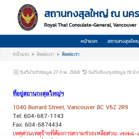
สถานกงสุลใหญ่ ณ นครแ
ห
Royal Thai Consulate-General, Vancouver
น้
า
หน้าแรก
สถานกงสุลใหญ
แ
ร
หน้าแรก
ติดต่อเรา
ติดต่อเรา
ก
ส
วันที่นำเข้าข้อมูล
27 ก.พ. 2568
วันที่ปรับปรุงข้อมูล
19 มี.
ถ
า
น
ที่อยู่สถานกงสุลใหญ่ฯ
ก
1040 Burrard Street, Vancouver BC V6Z 2R9
ง
สุ
Tel: 604-687-1143
ล
Fax: 604-6874434
ใ
เหตุด่วนเหตุร้ายที่ต้องการความช่วยเหลือด่วน: 
ห