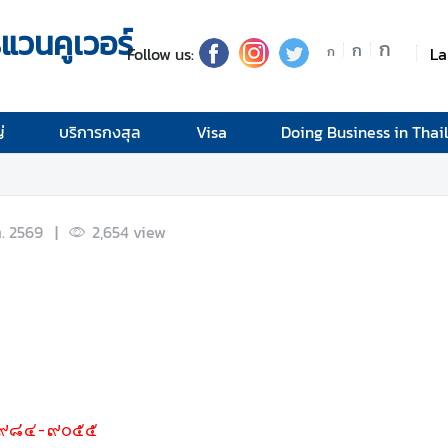
วนคูเวอร์
ก
ก
Follow us:
La
ก
่
บริการกงสุล
Visa
Doing Business in Thai
ค. 2569
|
2,654
view
๗๗๘-๙๘๔-๙๐๕๕