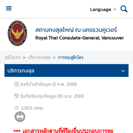
Language
ห
น้
สถานกงสุลใหญ่ ณ นครแวนคูเวอร์
า
Royal Thai Consulate-General, Vancouver
แ
ร
ก
หน้าแรก
บริการกงสุล
การขอสูติบัตร
ส
บริการกงสุล
ถ
า
วันที่นำเข้าข้อมูล
12 ก.พ. 2568
น
วันที่ปรับปรุงข้อมูล
28 เม.ย. 2569
ก
ง
2,829
view
สุ
ล
ใ
*** เอกสารหลักฐานที่ผู้ร้องยื่นประกอบการขอ
ห