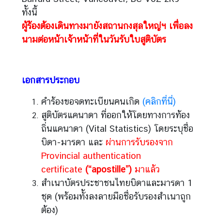
i
ทั้งนี้
l
ผู้ร้องต้องเดินทางมายังสถานกงสุลใหญ่ฯ เพื่อลง
a
นามต่อหน้าเจ้าหน้าที่ในวันรับใบสูติบัตร
n
d
ติ
เอกสารประกอบ
ด
ต่
คำร้องขอจดทะเบียนคนเกิด
(คลิกที่นี่)
อ
สูติบัตรแคนาดา ที่ออกให้โดยทางการท้อง
เ
ถิ่นแคนาดา (Vital Statistics) โดยระบุชื่อ
ร
า
บิดา-มารดา และ
ผ่านการรับรองจาก
Provincial authentication
certificate
(“apostille”)
มาแล้ว
สำเนาบัตรประชาชนไทยบิดาและมารดา 1
ชุด (พร้อมทั้งลงลายมือชื่อรับรองสำเนาถูก
ต้อง)