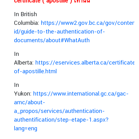
certificate (“apostille”) เท่านั้น
In British
Columbia:
https://www2.gov.bc.ca/gov/conten
id/guide-to-the-authentication-of-
documents/about#WhatAuth
In
Alberta:
https://eservices.alberta.ca/certificates
of-apostille.html
In
Yukon:
https://www.international.gc.ca/gac-
amc/about-
a_propos/services/authentication-
authentification/step-etape-1.aspx?
lang=eng