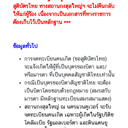
ญ่
สูติบัตรไทย ทางสถานกงสุลใหญ่ฯ จะไม่คืนกลับ
ให้แก่ผู้ร้อง เนื่องจากเป็นเอกสารที่ทางราชการ
ต้องเก็บไว้เป็นหลักฐาน ***
บ
ริ
ก
า
ข้อมูลทั่วไป
ร
ก
การจดทะเบียนคนเกิด (ขอสูติบัตรไทย)
ง
จะแจ้งเกิดให้ผู้ที่เป็นบุตรของบิดา และ/
สุ
หรือมารดา ที่เป็นบุคคลสัญชาติไทยเท่านั้น
ล
กรณีเป็นบุตรของบิดาสัญชาติไทย จะต้อง
เป็นบิดาโดยชอบด้วยกฎหมาย (สมรสกับ
V
มารดา มีหลักฐานทะเบียนสมรสมาแสดง)
i
สถานกงสุลใหญ่ ณ นครแวนคูเวอร์ จะรับ
s
จดทะเบียนคนเกิด เฉพาะผู้เกิดในรัฐบริติช
a
โคลัมเบีย รัฐแอลเบอร์ตา และดินแดนยู