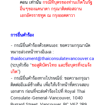
คอน เท่านั้น
กรณีที่บุตรของท่านเกิดในรัฐ
D
อื่นๆของแคนาดา กรุณาติดต่อสถาน
o
เอกอัครราชทูต ณ กรุงออตตาวา
i
n
g
B
การยื่นคำร้อง
u
- กรณียื่นคำร้องด้วยตนเอง: ขอความกรุณานัด
s
i
หมายล่วงหน้าทางอีเมล :
n
thaidocument@thaiconsulatevancouver.ca
e
(ระบุหัวข้อ “
ขอสูติบัตรไทย และชื่อบุตรที่จะแจ้ง
s
เกิด
”)
s
- กรณียื่นคำร้องทางไปรษณีย์: ขอความกรุณา
i
ติดต่ออีเมล์ข้างต้น เพื่อให้เจ้าหน้าที่ตรวจสอบ
n
T
เอกสาร ก่อนที่จะส่งคำร้องไปที่ Royal Thai
h
Consulate-General-Vancouver, 1040
a
Burrard Street, Vancouver, BC V6Z 2R9