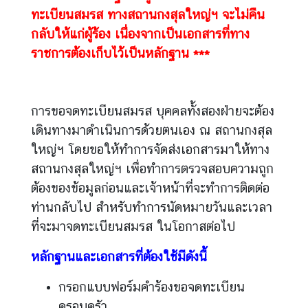
ญ่
ทะเบียนสมรส ทางสถานกงสุลใหญ่ฯ จะไม่คืน
กลับให้แก่ผู้ร้อง เนื่องจากเป็นเอกสารที่ทาง
ราชการต้องเก็บไว้เป็นหลักฐาน ***
บ
ริ
ก
า
การขอจดทะเบียนสมรส บุคคลทั้งสองฝ่ายจะต้อง
ร
เดินทางมาดำเนินการด้วยตนเอง ณ สถานกงสุล
ก
ใหญ่ฯ โดยขอให้ทำการจัดส่งเอกสารมาให้ทาง
ง
สถานกงสุลใหญ่ฯ เพื่อทำการตรวจสอบความถูก
สุ
ต้องของข้อมูลก่อนและเจ้าหน้าที่จะทำการติดต่อ
ล
ท่านกลับไป สำหรับทำการนัดหมายวันและเวลา
ที่จะมาจดทะเบียนสมรส ในโอกาสต่อไป
V
i
หลักฐานและเอกสารที่ต้องใช้มีดังนี้
s
a
กรอกแบบฟอร์มคำร้องขอจดทะเบียน
ครอบครัว