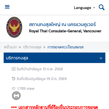
Language
ห
น้
สถานกงสุลใหญ่ ณ นครแวนคูเวอร์
า
Royal Thai Consulate-General, Vancouver
แ
ร
ก
หน้าแรก
บริการกงสุล
การขอจดทะเบียนสมรส
ส
บริการกงสุล
ถ
า
วันที่นำเข้าข้อมูล
13 ก.พ. 2568
น
วันที่ปรับปรุงข้อมูล
19 มี.ค. 2569
ก
ง
1,789
view
สุ
ล
ใ
*** เอกสารหลักฐานที่ผู้ร้องยื่นประกอบการขอจด
ห