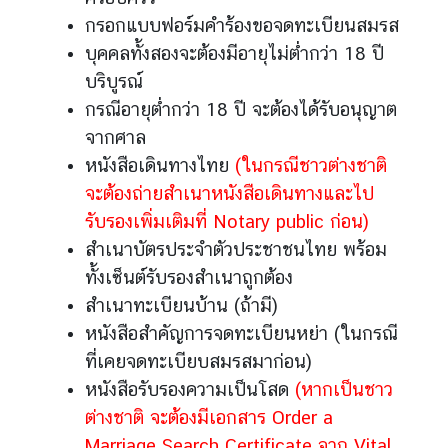
กรอกแบบฟอร์มคำร้องขอจดทะเบียนสมรส
D
o
บุคคลทั้งสองจะต้องมีอายุไม่ต่ำกว่า 18 ปี
i
บริบูรณ์
n
กรณีอายุต่ำกว่า 18 ปี จะต้องได้รับอนุญาต
g
จากศาล
B
หนังสือเดินทางไทย
(ในกรณีชาวต่างชาติ
u
จะต้องถ่ายสำเนาหนังสือเดินทางและไป
s
i
รับรองเพิ่มเติมที่ Notary public ก่อน)
n
สำเนาบัตรประจำตัวประชาชนไทย พร้อม
e
ทั้งเซ็นต์รับรองสำเนาถูกต้อง
s
สำเนาทะเบียนบ้าน (ถ้ามี)
s
หนังสือสำคัญการจดทะเบียนหย่า (ในกรณี
i
ที่เคยจดทะเบียบสมรสมาก่อน)
n
T
หนังสือรับรองความเป็นโสด
(หากเป็นชาว
h
ต่างชาติ จะต้องมีเอกสาร Order a
a
Marriage Search Certificate จาก Vital