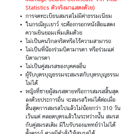
i
Statistics ตัวจริงมาแสดงด้วย)
l
การจดทะเบียนสมรสไม่มีค่าธรรมเนียม
a
ในกรณีผูเเยาว์ จะต้องกรอกหนังสือแสดง
n
d
ความยินยอมเพิ่มเติมด้วย
ไม่เป็นคนวิกลจริตหรือไร้ความสามารถ
ติ
ไม่เป็นพี่น้องร่วมบิดามารดา หรือร่วมแต่
ด
บิดามารดา
ต่
อ
ไม่เป็นคู่สมรสของบุคคลอื่น
เ
ผู้รับบุตรบุญธรรมจะสมรสกับบุตรบุญธรรม
ร
ไม่ได้
า
หญิงที่ชายผู้สมรสตายหรือการสมรสสิ้นสุด
ลงด้วยประการอื่น จะสมรสใหม่ได้ต่อเมื่อ
สิ้นสุดการสมรสไปแล้วไม่น้อยกว่า 310 วัน
เว้นแต่ คลอดบุตรแล้วในระหว่างนั้น สมรส
กับคู่สมรสเดิม มีใบรับรองแพทย์ว่าไม่ได้
ตั้งครรภ์ ศาลมีคำสั่งให้สมรสได้