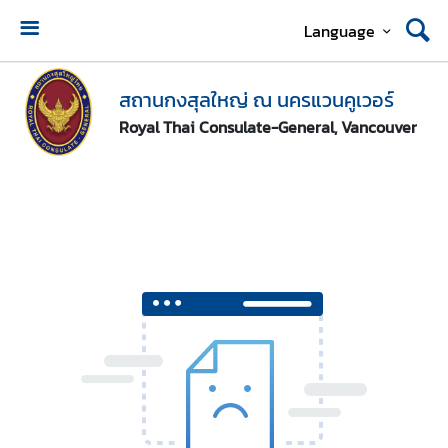
Language
ห
น้
สถานกงสุลใหญ่ ณ นครแวนคูเวอร์
า
Royal Thai Consulate-General, Vancouver
แ
ร
ก
ส
ถ
า
น
ก
ง
สุ
ล
ใ
ห