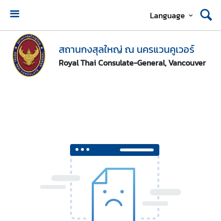
Language
ห
น้
สถานกงสุลใหญ่ ณ นครแวนคูเวอร์
า
Royal Thai Consulate-General, Vancouver
แ
ร
ก
ส
ถ
า
น
ก
ง
สุ
ล
ใ
ห